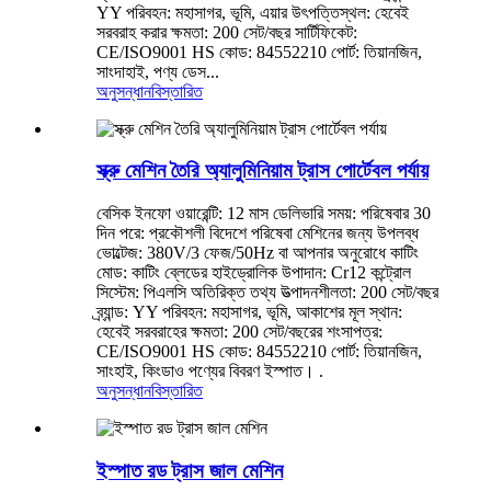
YY পরিবহন: মহাসাগর, ভূমি, এয়ার উৎপত্তিস্থল: হেবেই
সরবরাহ করার ক্ষমতা: 200 সেট/বছর সার্টিফিকেট:
CE/ISO9001 HS কোড: 84552210 পোর্ট: তিয়ানজিন,
সাংদাহাই, পণ্য ডেস...
অনুসন্ধান
বিস্তারিত
স্ক্রু মেশিন তৈরি অ্যালুমিনিয়াম ট্রাস পোর্টেবল পর্যায়
বেসিক ইনফো ওয়ারেন্টি: 12 মাস ডেলিভারি সময়: পরিষেবার 30
দিন পরে: প্রকৌশলী বিদেশে পরিষেবা মেশিনের জন্য উপলব্ধ
ভোল্টেজ: 380V/3 ফেজ/50Hz বা আপনার অনুরোধে কাটিং
মোড: কাটিং ব্লেডের হাইড্রোলিক উপাদান: Cr12 কন্ট্রোল
সিস্টেম: পিএলসি অতিরিক্ত তথ্য উত্পাদনশীলতা: 200 সেট/বছর
ব্র্যান্ড: YY পরিবহন: মহাসাগর, ভূমি, আকাশের মূল স্থান:
হেবেই সরবরাহের ক্ষমতা: 200 সেট/বছরের শংসাপত্র:
CE/ISO9001 HS কোড: 84552210 পোর্ট: তিয়ানজিন,
সাংহাই, কিংডাও পণ্যের বিবরণ ইস্পাত। .
অনুসন্ধান
বিস্তারিত
ইস্পাত রড ট্রাস জাল মেশিন