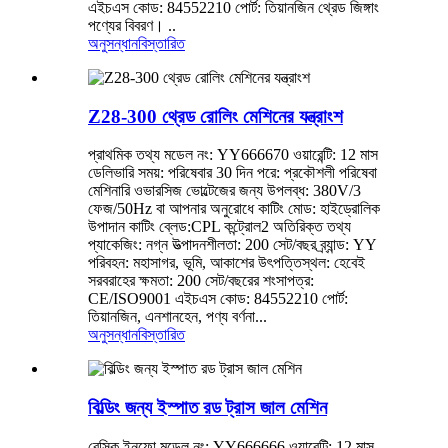
এইচএস কোড: 84552210 পোর্ট: তিয়ানজিন থ্রেড জিঙ্গাং
পণ্যের বিবরণ। ..
অনুসন্ধান
বিস্তারিত
Z28-300 থ্রেড রোলিং মেশিনের যন্ত্রাংশ
প্রাথমিক তথ্য মডেল নং: YY666670 ওয়ারেন্টি: 12 মাস
ডেলিভারি সময়: পরিষেবার 30 দিন পরে: প্রকৌশলী পরিষেবা
মেশিনারি ওভারসিজ ভোল্টেজের জন্য উপলব্ধ: 380V/3
ফেজ/50Hz বা আপনার অনুরোধে কাটিং মোড: হাইড্রোলিক
উপাদান কাটিং ব্লেড:CPL কন্ট্রোল2 অতিরিক্ত তথ্য
প্যাকেজিং: নগ্ন উত্পাদনশীলতা: 200 সেট/বছর ব্র্যান্ড: YY
পরিবহন: মহাসাগর, ভূমি, আকাশের উৎপত্তিস্থল: হেবেই
সরবরাহের ক্ষমতা: 200 সেট/বছরের শংসাপত্র:
CE/ISO9001 এইচএস কোড: 84552210 পোর্ট:
তিয়ানজিন, এনশানহেন, পণ্য বর্ণনা...
অনুসন্ধান
বিস্তারিত
বিল্ডিং জন্য ইস্পাত রড ট্রাস জাল মেশিন
বেসিক ইনফো মডেল নং: YY666666 ওয়ারেন্টি: 12 মাস