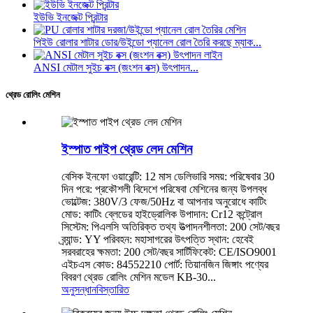
ইউভি ইনজেক্ট প্রিন্টার
পিইউ রোলার শাটার ডোর/উইন্ডো প্যানেল রোল তৈরি করছে ম্যাক...
ANSI মেটাল সুইচ বক্স (জংশন বক্স) উৎপাদন...
থ্রেড রোলিং মেশিন
ইস্পাত পাইপ থ্রেড লেদ মেশিন
বেসিক ইনফো ওয়ারেন্টি: 12 মাস ডেলিভারি সময়: পরিষেবার 30
দিন পরে: প্রকৌশলী বিদেশে পরিষেবা মেশিনের জন্য উপলব্ধ
ভোল্টেজ: 380V/3 ফেজ/50Hz বা আপনার অনুরোধে কাটিং
মোড: কাটিং ব্লেডের হাইড্রোলিক উপাদান: Cr12 কন্ট্রোল
সিস্টেম: পিএলসি অতিরিক্ত তথ্য উত্পাদনশীলতা: 200 সেট/বছর
ব্র্যান্ড: YY পরিবহন: মহাসাগরের উৎপত্তি স্থান: হেবেই
সরবরাহের ক্ষমতা: 200 সেট/বছর সার্টিফিকেট: CE/ISO9001
এইচএস কোড: 84552210 পোর্ট: তিয়ানজিন জিঙ্গাং পণ্যের
বিবরণ থ্রেড রোলিং মেশিন মডেল KB-30...
অনুসন্ধান
বিস্তারিত