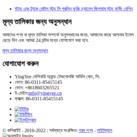
স্টাড এবং ট্র্যাক মেটাল স্টুড সি পুরলিন ফুরিং চ্যানেল জিপসাম স্টুড ফর্মিং মেশিন
মূল্য তালিকার জন্য অনুসন্ধান
আমাদের পণ্য বা মূল্য তালিকা সম্পর্কে অনুসন্ধানের জন্য, আমাদের কাছে আপনার ইমেল
ছেড়ে দিন এবং আমরা 24 ঘন্টার মধ্যে যোগাযোগ করা হবে.
মূল্য তালিকার জন্য অনুসন্ধান
যোগাযোগ করুন
YingYee মেশিনারি অ্যান্ড টেকনোলজি সার্ভিস কোং, লি.
ফোন: 86-0311-85415145
ফোন: +8618603265521
ই-মেইল:
info@yingyee.cn
ফ্যাক্স: 86-0311-85415145
© কপিরাইট - 2010-2022 : সর্বস্বত্ব সংরক্ষিত৷
গরম পণ্য
-
সাইটম্যাপ