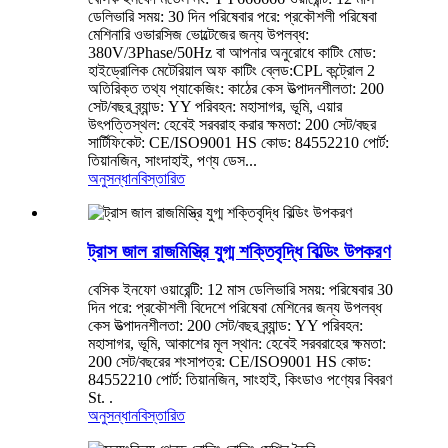
ডেলিভারি সময়: 30 দিন পরিষেবার পরে: প্রকৌশলী পরিষেবা
মেশিনারি ওভারসিজ ভোল্টেজের জন্য উপলব্ধ:
380V/3Phase/50Hz বা আপনার অনুরোধে কাটিং মোড:
হাইড্রোলিক মেটেরিয়াল অফ কাটিং ব্লেড:CPL কন্ট্রোল 2
অতিরিক্ত তথ্য প্যাকেজিং: কাঠের কেস উত্পাদনশীলতা: 200
সেট/বছর ব্র্যান্ড: YY পরিবহন: মহাসাগর, ভূমি, এয়ার
উৎপত্তিস্থল: হেবেই সরবরাহ করার ক্ষমতা: 200 সেট/বছর
সার্টিফিকেট: CE/ISO9001 HS কোড: 84552210 পোর্ট:
তিয়ানজিন, সাংদাহাই, পণ্য ডেস...
অনুসন্ধান
বিস্তারিত
ট্রাস জাল রাজমিস্ত্রি যুগ্ম শক্তিবৃদ্ধি বিল্ডিং উপকরণ
বেসিক ইনফো ওয়ারেন্টি: 12 মাস ডেলিভারি সময়: পরিষেবার 30
দিন পরে: প্রকৌশলী বিদেশে পরিষেবা মেশিনের জন্য উপলব্ধ
কেস উত্পাদনশীলতা: 200 সেট/বছর ব্র্যান্ড: YY পরিবহন:
মহাসাগর, ভূমি, আকাশের মূল স্থান: হেবেই সরবরাহের ক্ষমতা:
200 সেট/বছরের শংসাপত্র: CE/ISO9001 HS কোড:
84552210 পোর্ট: তিয়ানজিন, সাংহাই, কিংডাও পণ্যের বিবরণ
St. .
অনুসন্ধান
বিস্তারিত