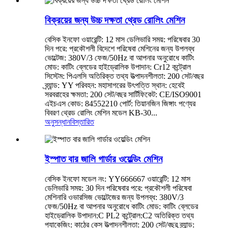
বিক্রয়ের জন্য উচ্চ দক্ষতা থ্রেড রোলিং মেশিন
বেসিক ইনফো ওয়ারেন্টি: 12 মাস ডেলিভারি সময়: পরিষেবার 30
দিন পরে: প্রকৌশলী বিদেশে পরিষেবা মেশিনের জন্য উপলব্ধ
ভোল্টেজ: 380V/3 ফেজ/50Hz বা আপনার অনুরোধে কাটিং
মোড: কাটিং ব্লেডের হাইড্রোলিক উপাদান: Cr12 কন্ট্রোল
সিস্টেম: পিএলসি অতিরিক্ত তথ্য উত্পাদনশীলতা: 200 সেট/বছর
ব্র্যান্ড: YY পরিবহন: মহাসাগরের উৎপত্তি স্থান: হেবেই
সরবরাহের ক্ষমতা: 200 সেট/বছর সার্টিফিকেট: CE/ISO9001
এইচএস কোড: 84552210 পোর্ট: তিয়ানজিন জিঙ্গাং পণ্যের
বিবরণ থ্রেড রোলিং মেশিন মডেল KB-30...
অনুসন্ধান
বিস্তারিত
ইস্পাত বার জালি গার্ডার ওয়েল্ডিং মেশিন
বেসিক ইনফো মডেল নং: YY666667 ওয়ারেন্টি: 12 মাস
ডেলিভারি সময়: 30 দিন পরিষেবার পরে: প্রকৌশলী পরিষেবা
মেশিনারি ওভারসিজ ভোল্টেজের জন্য উপলব্ধ: 380V/3
ফেজ/50Hz বা আপনার অনুরোধে কাটিং মোড: কাটিং ব্লেডের
হাইড্রোলিক উপাদান:C PL2 কন্ট্রোল:C2 অতিরিক্ত তথ্য
প্যাকেজিং: কাঠের কেস উত্পাদনশীলতা: 200 সেট/বছর ব্র্যান্ড: