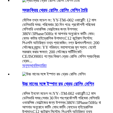
স্বয়ংক্রিয় থ্রেড রোলিং রোলিং মেশিন তৈরি
মৌলিক তথ্য মডেল নং: YY-TM–002 ওয়ারেন্টি: 12 মাস
ডেলিভারি সময়: পরিষেবার 30 দিন পরে: প্রকৌশলী পরিষেবা
মেশিনারি ওভারসিজ ভোল্টেজের জন্য উপলব্ধ:
380V/3Phase/50Hz বা আপনার অনুরোধে কাটিং মোড:
ব্লেড কাটার হাইড্রোলিক উপাদান:C12 কন্ট্রোল সিস্টেম:
পিএলসি অতিরিক্ত তথ্য প্যাকেজিং: নগ্ন উত্পাদনশীলতা: 200
সেট/বছর ব্র্যান্ড: YY পরিবহন: মহাসাগরের মূল স্থান: হেবেই
সরবরাহ করার ক্ষমতা: 200 সেট/বছর সার্টিফিকেট:
CE/ISO9001 পণ্যের বিবরণ থ্রেড রোলিং মেশিন স্বয়ংক্রিয়
থ্রেড...
অনুসন্ধান
বিস্তারিত
উচ্চ মানের সঙ্গে ইস্পাত রড থ্রেড রোলিং মেশিন
বেসিক ইনফো মডেল নং:YY–TM-002 ওয়ারেন্টি:12 মাস
ডেলিভারি সময়:সেবার 30 দিন পর:প্রকৌশলী পরিষেবা মেশিনারি
ওভারসিজ ভোল্টেজের জন্য উপলব্ধ:380V/3Phase/50Hz বা
আপনার অনুরোধে কাটিং মোড:কাটিং ব্লেডের হাইড্রোলিক
উপাদান:C12 কন্ট্রোল সিস্টেম: পিএলসি অতিরিক্ত তথ্য