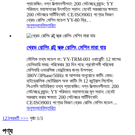
প্যাকেজিং: নগ্ন উত্পাদনশীলতা: 200 সেট/বছর ব্র্যান্ড: YY
পরিবহন: মহাসাগরের উৎপত্তি স্থান: হেবেই সরবরাহের ক্ষমতা:
200 সেট/বছর সার্টিফিকেট: CE/ISO9001 পণ্যের বিবরণ
থ্রেড রোলিং মেশিন মডেল YY-80 থ্রি.. .
অনুসন্ধান
বিস্তারিত
থ্রেড রোলিং বল্টু স্ক্রু রোলিং মেশিন মারা যায়
মৌলিক তথ্য মডেল নং: YY-TRM-001 ওয়ারেন্টি: 12 মাসের
ডেলিভারি সময়: পরিষেবার 30 দিন পরে: প্রকৌশলী পরিষেবা
মেশিনারি ওভারসিজ ভোল্টেজের জন্য উপলব্ধ:
380V/3Phase/50Hz বা আপনার অনুরোধে কাটিং মোড:
হাইড্রোলিক মেটেরিয়াল অফ কাটিং সি 12 কন্ট্রোল সিস্টেম:
পিএলসি অতিরিক্ত তথ্য প্যাকেজিং: নগ্ন উত্পাদনশীলতা: 200
সেট/বছর ব্র্যান্ড: YY পরিবহন: মহাসাগরের মূল স্থান: হেবেই
সরবরাহ করার ক্ষমতা: 200 সেট/বছর সার্টিফিকেট:
CE/ISO9001 পণ্যের বিবরণ থ্রেড রোলিং মেশিন মডেল ...
অনুসন্ধান
বিস্তারিত
1
2
3
পরবর্তী >
>>
পৃষ্ঠা 1/3
পণ্য