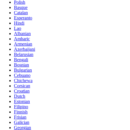
Polish
Basque
Catalan
Esperanto
Hindi
Lao
Albanian
Amharic
Armenian
Azerbaijani
Belarusian
Bengali
Bosnian
Bulgarian
Cebuano
Chichewa
Corsican
Croatian
Dutch
Estonian
Filipino
Finnish
Frisian
Galician
Georgian