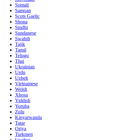
Somali
Samoan
Scots Gaelic
Shona
Sindhi
Sundanese
Swahili
Tajik
Tamil
Telugu
Thai
Ukrainian
Urdu
Uzbek
Vietnamese
Welsh
Xhosa
Yiddish
Yoruba
Zulu
Kinyarwanda
Tatar
Oriya
Turkmen
Uyghur