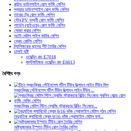
রাউন্ড ডাউনপাইপ রোল ফর্মিং মেশিন
স্কয়ার ডাউনস্পাইপ রোল ফর্মিং মেশিন
তারের ট্রে রোল ফর্মিং মেশিন
সৌর PV বন্ধনী রোল ফর্মিং মেশিন
গার্ডেল (হাইওয়ে) রোল ফর্মিং মেশিন
সোজা করার মেশিন
অটো মেটাল পাইপ কাটার মেশিন
থ্রেড রোলিং মেশিন
ট্র্যাপিজয়েড ছাদের শীট তৈরির মেশিন
ঢালাই যষ্টি
ওয়েল্ডিং রড E7018
কাস্টমাইজড ওয়েল্ডিং রড E6013
বৈশিষ্ট্য পণ্য
স্বয়ংক্রিয় স্টেইনলেস স্টীল টিউব উত্পাদন লাইন টিউব ...
স্বয়ংক্রিয় মেটাল স্টিল ফ্রেমিং স্ট্রাকচার বিল্ডিং সি/জেড...
বৈদ্যুতিক ক্যাবিনেট ফ্রেম 9/16 ভাঁজ প্রোফাইল মেটাল ফর্ম...
অষ্টভুজাকার ইস্পাত টিউব রোল তৈরির মেশিন