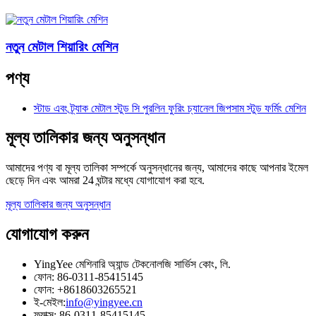
নতুন মেটাল শিয়ারিং মেশিন
পণ্য
স্টাড এবং ট্র্যাক মেটাল স্টুড সি পুরলিন ফুরিং চ্যানেল জিপসাম স্টুড ফর্মিং মেশিন
মূল্য তালিকার জন্য অনুসন্ধান
আমাদের পণ্য বা মূল্য তালিকা সম্পর্কে অনুসন্ধানের জন্য, আমাদের কাছে আপনার ইমেল
ছেড়ে দিন এবং আমরা 24 ঘন্টার মধ্যে যোগাযোগ করা হবে.
মূল্য তালিকার জন্য অনুসন্ধান
যোগাযোগ করুন
YingYee মেশিনারি অ্যান্ড টেকনোলজি সার্ভিস কোং, লি.
ফোন: 86-0311-85415145
ফোন: +8618603265521
ই-মেইল:
info@yingyee.cn
ফ্যাক্স: 86-0311-85415145