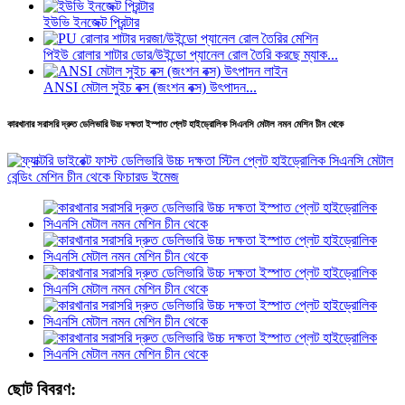
ইউভি ইনজেক্ট প্রিন্টার
পিইউ রোলার শাটার ডোর/উইন্ডো প্যানেল রোল তৈরি করছে ম্যাক...
ANSI মেটাল সুইচ বক্স (জংশন বক্স) উৎপাদন...
কারখানার সরাসরি দ্রুত ডেলিভারি উচ্চ দক্ষতা ইস্পাত প্লেট হাইড্রোলিক সিএনসি মেটাল নমন মেশিন চীন থেকে
ছোট বিবরণ: