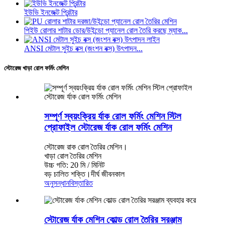
ইউভি ইনজেক্ট প্রিন্টার
পিইউ রোলার শাটার ডোর/উইন্ডো প্যানেল রোল তৈরি করছে ম্যাক...
ANSI মেটাল সুইচ বক্স (জংশন বক্স) উৎপাদন...
স্টোরেজ খাড়া রোল ফর্মিং মেশিন
সম্পূর্ণ স্বয়ংক্রিয় র্যাক রোল ফর্মিং মেশিন স্টিল
প্রোফাইল স্টোরেজ র্যাক রোল ফর্মিং মেশিন
স্টোরেজ রাক রোল তৈরির মেশিন।
খাড়া রোল তৈরির মেশিন
উচ্চ গতি: 20 মি / মিনিট
বড় চালিত শক্তি।দীর্ঘ জীবনকাল
অনুসন্ধান
বিস্তারিত
স্টোরেজ র্যাক মেশিন কোল্ড রোল তৈরির সরঞ্জাম