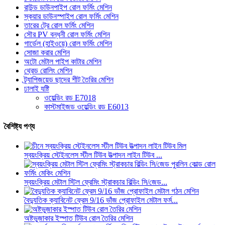
রাউন্ড ডাউনপাইপ রোল ফর্মিং মেশিন
স্কয়ার ডাউনস্পাইপ রোল ফর্মিং মেশিন
তারের ট্রে রোল ফর্মিং মেশিন
সৌর PV বন্ধনী রোল ফর্মিং মেশিন
গার্ডেল (হাইওয়ে) রোল ফর্মিং মেশিন
সোজা করার মেশিন
অটো মেটাল পাইপ কাটার মেশিন
থ্রেড রোলিং মেশিন
ট্র্যাপিজয়েড ছাদের শীট তৈরির মেশিন
ঢালাই যষ্টি
ওয়েল্ডিং রড E7018
কাস্টমাইজড ওয়েল্ডিং রড E6013
বৈশিষ্ট্য পণ্য
স্বয়ংক্রিয় স্টেইনলেস স্টীল টিউব উত্পাদন লাইন টিউব ...
স্বয়ংক্রিয় মেটাল স্টিল ফ্রেমিং স্ট্রাকচার বিল্ডিং সি/জেড...
বৈদ্যুতিক ক্যাবিনেট ফ্রেম 9/16 ভাঁজ প্রোফাইল মেটাল ফর্ম...
অষ্টভুজাকার ইস্পাত টিউব রোল তৈরির মেশিন