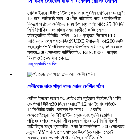
সি টাইপ স্টোরেজ র্যাক শীট মেটাল রোলিং মেশিন
বেসিক ইনফো টাইপ: স্টিল ফ্রেম এবং পুরলিন মেশিনের ওয়ারেন্টি:
12 মাস ডেলিভারি সময়: 30 দিন পরিষেবার পরে: প্রকৌশলীরা
বিদেশে পরিষেবা মেশিনের জন্য উপলব্ধ ফর্মিং গতি: 25-30 মি/
মিনিট (পাঞ্চিং এবং কাটার সময় ব্যতীত) কাটিং মোড:
হাইড্রোলিক কিউটিং মেশিন :Cr12 কন্ট্রোল সিস্টেম:PLC
অতিরিক্ত তথ্য প্যাকেজিং:NUDE উত্পাদনশীলতা:200 সেট/
বছর ব্র্যান্ড:YY পরিবহন:সমুদ্র উৎপত্তি স্থান:হেবেই সরবরাহ
ক্ষমতা:200 সেট/বছর সার্টিফিকেট:CE/ISO9001 পণ্যের
বিবরণ স্টোরেজ র্যাক রোল...
অনুসন্ধান
বিস্তারিত
স্টোরেজ রাক খাড়া তাক রোল মেশিন গঠন
বেসিক ইনফো মডেল নং:ওয়াইওয়াই কন্ট্রোল সিস্টেম:পিএলসি
ডেলিভারি টাইম:30 দিনের ওয়ারেন্টি:12 মাস তৈরির গতি:0-
15মি/মিনিট কাটিং ব্লেডের উপাদান:Cr12 কাটিং
মোড:হাইড্রোলিক টাইপ:স্টিল ফ্রেম এবং পুরলিন মেশিন
পরিষেবার পরে: প্রকৌশলী একজন পরিষেবা মেশিনারি বিদেশী
অতিরিক্ত তথ্য প্যাকেজিং: নগ্ন উত্পাদনশীলতা: 200 সেট/বছর
ব্র্যান্ড: YY পরিবহন: মহাসাগরের উৎপত্তি স্থান: হেবেই
সরবরাহ করার ক্ষমতা: 200 সেট/বছর সার্টিফিকেট: