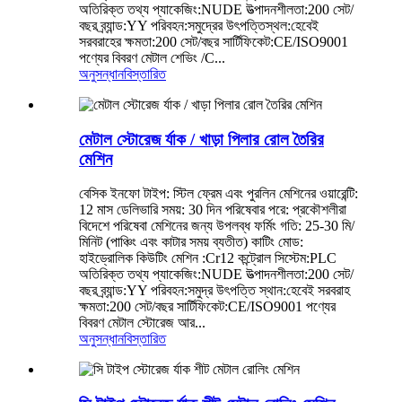
অতিরিক্ত তথ্য প্যাকেজিং:NUDE উত্পাদনশীলতা:200 সেট/
বছর ব্র্যান্ড:YY পরিবহন:সমুদ্রের উৎপত্তিস্থল:হেবেই
সরবরাহের ক্ষমতা:200 সেট/বছর সার্টিফিকেট:CE/ISO9001
পণ্যের বিবরণ মেটাল শেভিং /C...
অনুসন্ধান
বিস্তারিত
মেটাল স্টোরেজ র্যাক / খাড়া পিলার রোল তৈরির
মেশিন
বেসিক ইনফো টাইপ: স্টিল ফ্রেম এবং পুরলিন মেশিনের ওয়ারেন্টি:
12 মাস ডেলিভারি সময়: 30 দিন পরিষেবার পরে: প্রকৌশলীরা
বিদেশে পরিষেবা মেশিনের জন্য উপলব্ধ ফর্মিং গতি: 25-30 মি/
মিনিট (পাঞ্চিং এবং কাটার সময় ব্যতীত) কাটিং মোড:
হাইড্রোলিক কিউটিং মেশিন :Cr12 কন্ট্রোল সিস্টেম:PLC
অতিরিক্ত তথ্য প্যাকেজিং:NUDE উত্পাদনশীলতা:200 সেট/
বছর ব্র্যান্ড:YY পরিবহন:সমুদ্র উৎপত্তি স্থান:হেবেই সরবরাহ
ক্ষমতা:200 সেট/বছর সার্টিফিকেট:CE/ISO9001 পণ্যের
বিবরণ মেটাল স্টোরেজ আর...
অনুসন্ধান
বিস্তারিত