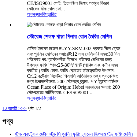
CE/ISO9001 পোর্ট: তিয়ানজিন জিঙ্গাং পণ্যের বিবরণ
স্টোরেজ র্যাক রোল ফো. .
অনুসন্ধান
বিস্তারিত
স্টোরেজ শেলফ খাড়া পিলার রোল তৈরির মেশিন
বেসিক ইনফো মডেল নং:YY-SRM-002 প্রকার:স্টিল ফ্রেম
এবং পুরলিন মেশিনের ওয়ারেন্টি:12 মাস ডেলিভারি সময়:30 দিন
পরিষেবার পর:প্রকৌশলীরা বিদেশে পরিষেবা মেশিনের জন্য
উপলব্ধ ফর্মিং স্পিড:25-30মি/মিনিট (পাঞ্চিং এবং কাটার সময়
ব্যতীত ) কাটিং মোড: কাটিং ব্লেডের হাইড্রোলিক উপাদান:
Cr12 কন্ট্রোল সিস্টেম: পিএলসি অতিরিক্ত তথ্য প্যাকেজিং:
নগ্ন উত্পাদনশীলতা: 200 সেট/বছর ব্র্যান্ড: YY ট্রান্সপোর্টেশন:
Ocean Place of Origin: Hebei সরবরাহের ক্ষমতা: 200
সেট/বছরের সার্টিফিকেট: CE/ISO9001 ...
অনুসন্ধান
বিস্তারিত
1
2
পরবর্তী >
>>
পৃষ্ঠা 1/2
পণ্য
স্টাড এবং ট্র্যাক মেটাল স্টুড সি পুরলিন ফুরিং চ্যানেল জিপসাম স্টুড ফর্মিং মেশিন