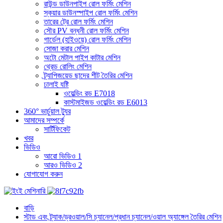
রাউন্ড ডাউনপাইপ রোল ফর্মিং মেশিন
স্কয়ার ডাউনস্পাইপ রোল ফর্মিং মেশিন
তারের ট্রে রোল ফর্মিং মেশিন
সৌর PV বন্ধনী রোল ফর্মিং মেশিন
গার্ডেল (হাইওয়ে) রোল ফর্মিং মেশিন
সোজা করার মেশিন
অটো মেটাল পাইপ কাটার মেশিন
থ্রেড রোলিং মেশিন
ট্র্যাপিজয়েড ছাদের শীট তৈরির মেশিন
ঢালাই যষ্টি
ওয়েল্ডিং রড E7018
কাস্টমাইজড ওয়েল্ডিং রড E6013
360° ভার্চুয়াল ট্যুর
আমাদের সম্পর্কে
সার্টিফিকেট
খবর
ভিডিও
আরো ভিডিও 1
আরও ভিডিও 2
যোগাযোগ করুন
বাড়ি
স্টাড এবং ট্র্যাক/ড্রওয়াল/সি চ্যানেল/প্রধান চ্যানেল/ওয়াল অ্যাঙ্গেল তৈরির মেশিন