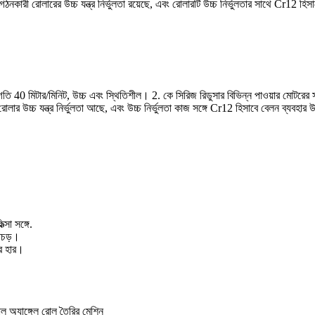
কারী রোলারের উচ্চ যন্ত্র নির্ভুলতা রয়েছে, এবং রোলারটি উচ্চ নির্ভুলতার সাথে Cr12 হিসা
কাটিং।, গতি 40 মিটার/মিনিট, উচ্চ এবং স্থিতিশীল। 2. কে সিরিজ রিডুসার বিভিন্ন পাওয়ার মোটর
র উচ্চ যন্ত্র নির্ভুলতা আছে, এবং উচ্চ নির্ভুলতা কাজ সঙ্গে Cr12 হিসাবে বেলন ব্যবহার উ
্সা সঙ্গে.
মোচড়।
তার হার।