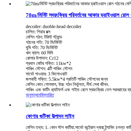
70m/মিনিট স্বয়ংক্রিয় পরিবর্তনের আকার ড্রাইওয়াল রোল গঠ
decoiler: duoble-head decoiler
চালিত: গিয়ার বক্স
মেশিন গঠন: টরিস্ট স্ট্যান্ড
গঠনের গতি: 70 মি/মিনিট
ঘুষি গতি: 70 মি/মিনিট
খাদ ব্যাস: 60 মিমি
রোলার উপাদান: Cr12
প্রধান মোটর শক্তি: 11kw*2
পাঞ্চিং স্টেশন: 4টি পাঞ্চিং স্টেশন
সার্ভো পাওয়ার: 3 কিলোওয়াট
জলবাহী শক্তি: 5.5kw*4 প্রতিটি পাঞ্চিং স্টেশনের জন্য
মেশিন কোন গোলমাল, উচ্চ গঠন নির্ভুলতা, দীর্ঘ সেবা জীবন.
পাঞ্চিং এবং কাটিং প্ল্যাটফর্ম এবং গাইড রেলে স্বয়ংক্রিয় তেল সরবরাহের ব
অনুসন্ধান
বিস্তারিত
কোণার গুটিকা উত্পাদন লাইন
মেশিন তথ্য: 1. কোন স্টপ কাটিয়া.সার্ভো কন্ট্রোল দ্বারা ট্র্যাকিং চলন্