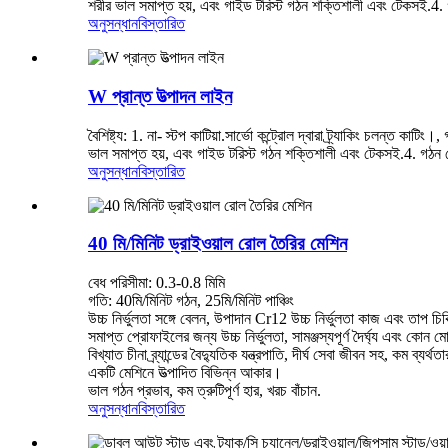
শরীর ভাল সমাপ্ত হয়, এবং গাইড টরিস্ট গঠন শক্তিশালী এবং টেকসই.4. গঠন
অনুসন্ধান
বিস্তারিত
W প্রান্ত উত্পাদন লাইন
বৈশিষ্ট্য: 1. না- স্টপ কাটিয়া.সার্ভো কন্ট্রোল দ্বারা ট্র্যাকিং চলন্ত 
ভাল সমাপ্ত হয়, এবং গাইড টরিস্ট গঠন শক্তিশালী এবং টেকসই.4. গঠন রোলা
অনুসন্ধান
বিস্তারিত
40 মি/মিনিট ড্রাইওয়াল রোল তৈরির মেশিন
বেধ পরিসীমা: 0.3-0.8 মিমি
গতি: 40মি/মিনিট গঠন, 25মি/মিনিট পাঞ্চিং
উচ্চ নির্ভুলতা সঙ্গে বেলন, উপাদান Cr12 উচ্চ নির্ভুলতা কাজ এবং তাপ চিকিত
সমাপ্ত প্রোফাইলের জন্য উচ্চ নির্ভুলতা, সামঞ্জস্যপূর্ণ দৈর্ঘ্য এবং কোন 
বিখ্যাত চীনা ব্র্যান্ডের বৈদ্যুতিক যন্ত্রপাতি, দীর্ঘ সেবা জীবন সহ, কম ব্যর্থ
একটি মেশিনে উত্পাদিত বিভিন্ন আকার।
ভাল গঠন প্রভাব, কম ত্রুটিপূর্ণ হার, খরচ বাঁচান.
অনুসন্ধান
বিস্তারিত