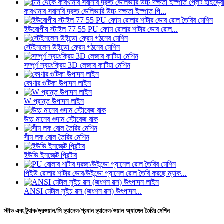
কারখানার সরাসরি দ্রুত ডেলিভারি উচ্চ দক্ষতা ইস্পাত পি...
ইউরোপীয় স্টাইল 77 55 PU ফোম রোলার শাটার ডোর রোল...
স্টেইনলেস উইন্ডো ফ্রেম গঠনের মেশিন
সম্পূর্ণ স্বয়ংক্রিয় 3D লেজার কাটিয়া মেশিন
কোণার গুটিকা উত্পাদন লাইন
W প্রান্ত উত্পাদন লাইন
উচ্চ মানের গুদাম স্টোরেজ রাক
সীম লক রোল তৈরির মেশিন
ইউভি ইনজেক্ট প্রিন্টার
পিইউ রোলার শাটার ডোর/উইন্ডো প্যানেল রোল তৈরি করছে ম্যাক...
ANSI মেটাল সুইচ বক্স (জংশন বক্স) উৎপাদন...
স্টাড এবং ট্র্যাক/ড্রওয়াল/সি চ্যানেল/প্রধান চ্যানেল/ওয়াল অ্যাঙ্গেল তৈরির মেশিন