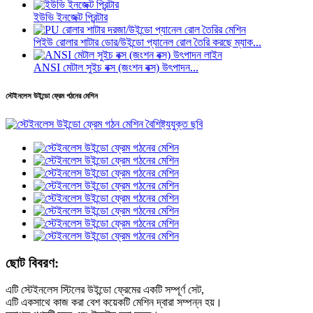
ইউভি ইনজেক্ট প্রিন্টার
পিইউ রোলার শাটার ডোর/উইন্ডো প্যানেল রোল তৈরি করছে ম্যাক...
ANSI মেটাল সুইচ বক্স (জংশন বক্স) উৎপাদন...
স্টেইনলেস উইন্ডো ফ্রেম গঠনের মেশিন
ছোট বিবরণ:
এটি স্টেইনলেস স্টিলের উইন্ডো ফ্রেমের একটি সম্পূর্ণ সেট,
এটি একসাথে কাজ করা বেশ কয়েকটি মেশিন দ্বারা সম্পন্ন হয়।