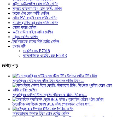
রাউন্ড ডাউনপাইপ রোল ফর্মিং মেশিন
স্কয়ার ডাউনস্পাইপ রোল ফর্মিং মেশিন
তারের ট্রে রোল ফর্মিং মেশিন
সৌর PV বন্ধনী রোল ফর্মিং মেশিন
গার্ডেল (হাইওয়ে) রোল ফর্মিং মেশিন
সোজা করার মেশিন
অটো মেটাল পাইপ কাটার মেশিন
থ্রেড রোলিং মেশিন
ট্র্যাপিজয়েড ছাদের শীট তৈরির মেশিন
ঢালাই যষ্টি
ওয়েল্ডিং রড E7018
কাস্টমাইজড ওয়েল্ডিং রড E6013
বৈশিষ্ট্য পণ্য
স্বয়ংক্রিয় স্টেইনলেস স্টীল টিউব উত্পাদন লাইন টিউব ...
স্বয়ংক্রিয় মেটাল স্টিল ফ্রেমিং স্ট্রাকচার বিল্ডিং সি/জেড...
বৈদ্যুতিক ক্যাবিনেট ফ্রেম 9/16 ভাঁজ প্রোফাইল মেটাল ফর্ম...
অষ্টভুজাকার ইস্পাত টিউব রোল তৈরির মেশিন