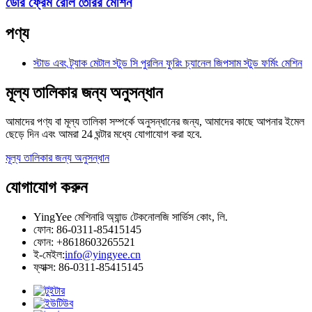
ডোর ফ্রেম রোল তৈরির মেশিন
পণ্য
স্টাড এবং ট্র্যাক মেটাল স্টুড সি পুরলিন ফুরিং চ্যানেল জিপসাম স্টুড ফর্মিং মেশিন
মূল্য তালিকার জন্য অনুসন্ধান
আমাদের পণ্য বা মূল্য তালিকা সম্পর্কে অনুসন্ধানের জন্য, আমাদের কাছে আপনার ইমেল
ছেড়ে দিন এবং আমরা 24 ঘন্টার মধ্যে যোগাযোগ করা হবে.
মূল্য তালিকার জন্য অনুসন্ধান
যোগাযোগ করুন
YingYee মেশিনারি অ্যান্ড টেকনোলজি সার্ভিস কোং, লি.
ফোন: 86-0311-85415145
ফোন: +8618603265521
ই-মেইল:
info@yingyee.cn
ফ্যাক্স: 86-0311-85415145