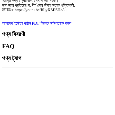
সমাপ্ত পণ্যটি সুন্দর এবং ইনস্টল করা সহজ।
ভাল জারা প্রতিরোধের, দীর্ঘ সেবা জীবন.অনেক শক্তিশালী.
ইউটিউব: https://youtu.be/JiLyXMI6Ha8।
আমাদের ইমেইল পাঠান
PDF হিসেবে ডাউনলোড করুন
পণ্য বিবরণী
FAQ
পণ্য ট্যাগ